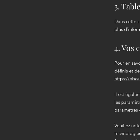
3. Tabl
Dans cette s
plus d'infor
4. Vos c
Pour en savo
définis et d
https://abo
Il est égale
les paramèt
paramètres 
Veuillez not
technologies