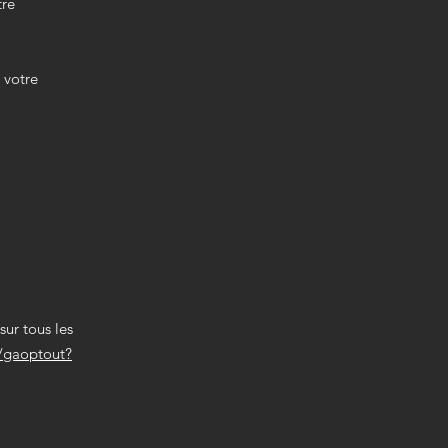
tre
 votre
sur tous les
e/gaoptout?