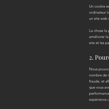
Un cookie est
ordinateur l
un site web d
La chose la 
améliorer la
site et les p
2. Pour
Nous pouvons
nombre de ra
fraude, et af
que vous avez
performances
expérience ut