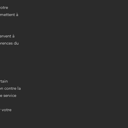
votre
rmettent à
ervent à
érences du
rtain
on contre la
le service
r votre